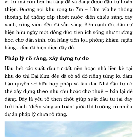
vị trí mà còn bởi hạ tầng đã và đang được đầu tư hoàn
thiện. Đường nội khu rộng từ 7m – 13m, vỉa hè thông
thoáng, hệ thống cấp thoát nước, điện chiếu sáng, cây
xanh, công viên đều đã sẵn sàng. Bên cạnh đó, dân cư
hiện hữu ngày một đông đúc, tiện ích sống như trường
học, chợ dân sinh, cửa hàng tiện lợi, phòng khám, ngân
hàng… đều đã hiện diện đầy đủ.
Pháp lý rõ ràng, xây dựng tự do
Hầu hết các suất đầu tư đất nền hoặc nhà liền kề tại
khu đô thị Đại Kim đều đã có sổ đỏ riêng từng lô, đảm
bảo quyền sở hữu hợp pháp và lâu dài. Nhà đầu tư có
thể xây dựng theo nhu cầu hoặc cho thuê – bán lại dễ
dàng. Đây là yếu tố then chốt giúp suất đầu tư tại đây
trở thành “điểm sáng an toàn” giữa thị trường có nhiều
dự án pháp lý chưa rõ ràng.