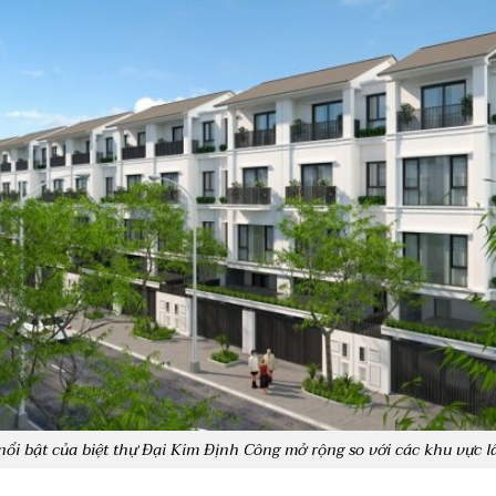
nổi bật của biệt thự Đại Kim Định Công mở rộng so với các khu vực l