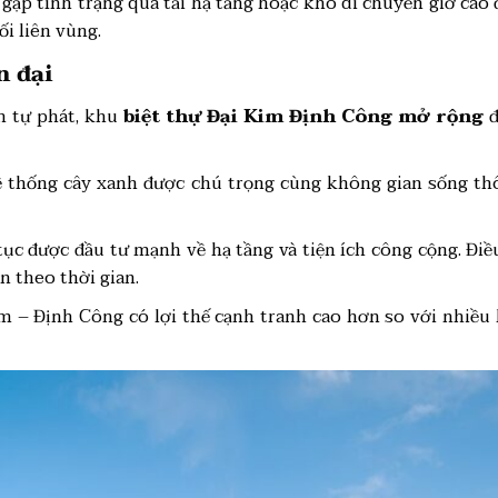
 gặp tình trạng quá tải hạ tầng hoặc khó di chuyển giờ cao
ối liên vùng.
n đại
n tự phát, khu
biệt thự Đại Kim Định Công mở rộng
đ
hệ thống cây xanh được chú trọng cùng không gian sống th
tục được đầu tư mạnh về hạ tầng và tiện ích công cộng. Đi
ản theo thời gian.
Kim – Định Công có lợi thế cạnh tranh cao hơn so với nhiều