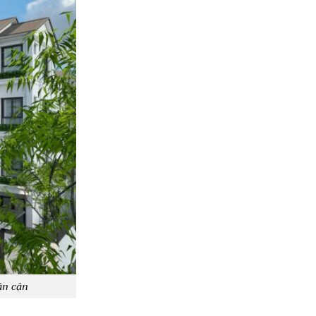
ân cận