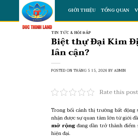
Skip
GIỚI THIỆU
TỔNG QUAN
V
to
content
TIN TỨC & HỎI ĐÁP
Biệt thự Đại Kim Đ
lân cận?
POSTED ON
THÁNG 5 15, 2026
BY
ADMIN
Rate this pos
Trong bối cảnh thị trường bất động s
nhận được sự quan tâm lớn từ giới đầ
mở rộng
đang dần trở thành điểm s
hiện đại.