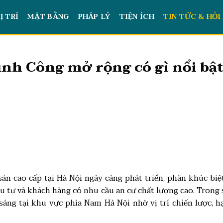
Ị TRÍ
MẶT BẰNG
PHÁP LÝ
TIỆN ÍCH
TIN TỨC & HỎI
ịnh Công mở rộng có gì nổi bậ
t
ản cao cấp tại Hà Nội ngày càng phát triển, phân khúc biệ
u tư và khách hàng có nhu cầu an cư chất lượng cao. Trong 
áng tại khu vực phía Nam Hà Nội nhờ vị trí chiến lược, h