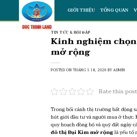
Skip
GIỚI THIỆU
TỔNG QUAN
V
to
content
TIN TỨC & HỎI ĐÁP
Kinh nghiệm chọn v
mở rộng
POSTED ON
THÁNG 5 18, 2026
BY
ADMIN
Rate this pos
Trong bối cảnh thị trường bất động s
hút giới đầu tư và người mua ở thực.
quy hoạch đồng bộ và quỹ đất ngày càng
đô thị Đại Kim mở rộng
là yếu tố 