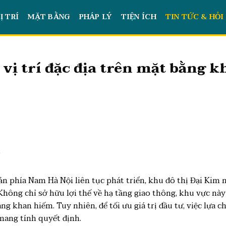
Ị TRÍ
MẶT BẰNG
PHÁP LÝ
TIỆN ÍCH
TIN TỨC & HỎI
ị trí đặc địa trên mặt bằng k
t
ản phía Nam Hà Nội liên tục phát triển, khu đô thị Đại Kim
 Không chỉ sở hữu lợi thế về hạ tầng giao thông, khu vực n
 khan hiếm. Tuy nhiên, để tối ưu giá trị đầu tư, việc lựa ch
mang tính quyết định.