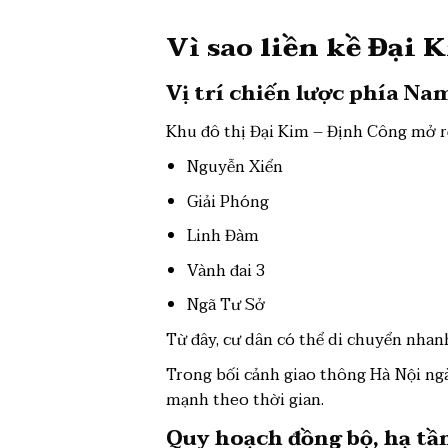
Vì sao
liền kề Đại
Vị trí chiến lược phía Na
Khu đô thị Đại Kim – Định Công mở rộn
Nguyễn Xiển
Giải Phóng
Linh Đàm
Vành đai 3
Ngã Tư Sở
Từ đây, cư dân có thể di chuyển nha
Trong bối cảnh giao thông Hà Nội ngà
mạnh theo thời gian.
Quy hoạch đồng bộ, hạ tầ