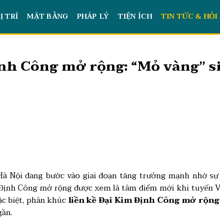
Ị TRÍ
MẶT BẰNG
PHÁP LÝ
TIỆN ÍCH
TIN TỨC & HỎI
nh Công mở rộng: “Mỏ vàng” s
t
à Nội đang bước vào giai đoạn tăng trưởng mạnh nhờ sự 
Định Công mở rộng được xem là tâm điểm mới khi tuyến Và
ặc biệt, phân khúc
liền kề Đại Kim Định Công mở rộng
gần.