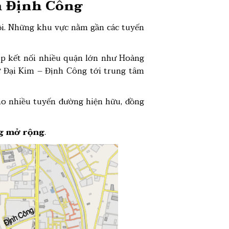
im Định Công
Nội. Những khu vực nằm gần các tuyến
úp kết nối nhiều quận lớn như Hoàng
ừ Đại Kim – Định Công tới trung tâm
ho nhiều tuyến đường hiện hữu, đồng
ng mở rộng
.