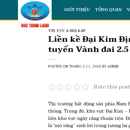
Skip
GIỚI THIỆU
TỔNG QUAN
V
to
content
TIN TỨC & HỎI ĐÁP
Liền kề Đại Kim Đị
tuyến Vành đai 2.5
POSTED ON
THÁNG 5 11, 2026
BY
ADMIN
Rate this pos
Thị trường bất động sản phía Nam H
thông. Trong đó, khu vực Đại Kim – 
liên khu vực ngày càng thuận tiện. Đ
là “mỏ vàng” sinh lời trong tương lai 