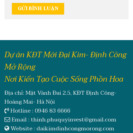
Dự án KĐT Mới Đại Kim- Định Công
Mở Rộng
Nơi Kiến Tạo Cuộc Sống Phồn Hoa
Địa chỉ: Mặt Vành Đai 2.5, KĐT Định Công-
Hoàng Mai- Hà Nội
Hotline :
0946 83 6666
Email :
thinh.phuquyinvest@gmail.com
Website :
daikimdinhcongmorong.com