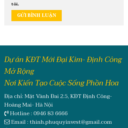
tôi.
Dự án KĐT Mới Đại Kim- Định Công
Mở Rộng
Nơi Kiến Tạo Cuộc Sống Phồn Hoa
Địa chỉ: Mặt Vành Đai 2.5, KĐT Định Công-
Hoàng Mai- Hà Nội
Hotline :
0946 83 6666
Email :
thinh.phuquyinvest@gmail.com