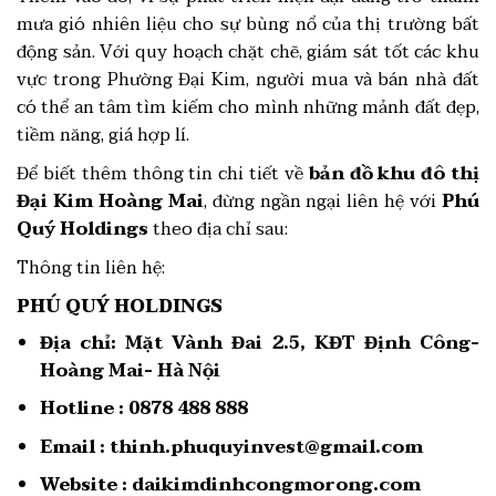
mưa gió nhiên liệu cho sự bùng nổ của thị trường bất
động sản. Với quy hoạch chặt chẽ, giám sát tốt các khu
vực trong Phường Đại Kim, người mua và bán nhà đất
có thể an tâm tìm kiếm cho mình những mảnh đất đẹp,
tiềm năng, giá hợp lí.
Để biết thêm thông tin chi tiết về
bản đồ khu đô thị
Đại Kim Hoàng Mai
, đừng ngần ngại liên hệ với
Phú
Quý Holdings
theo địa chỉ sau:
Thông tin liên hệ:
PHÚ QUÝ HOLDINGS
Địa chỉ:
Mặt Vành Đai 2.5, KĐT Định Công-
Hoàng Mai- Hà Nội
Hotline :
0878 488 888
Email :
thinh.phuquyinvest@gmail.com
Website :
daikimdinhcongmorong.com