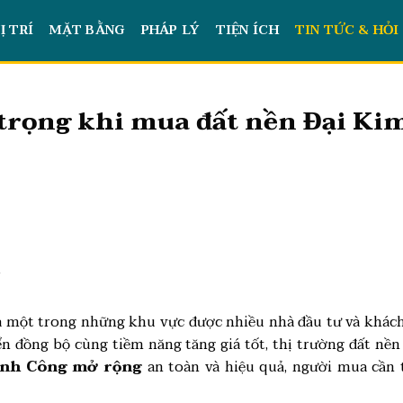
Ị TRÍ
MẶT BẰNG
PHÁP LÝ
TIỆN ÍCH
TIN TỨC & HỎI
trọng khi mua đất nền Đại K
t
à một trong những khu vực được nhiều nhà đầu tư và khách
riển đồng bộ cùng tiềm năng tăng giá tốt, thị trường đất nề
Định Công mở rộng
an toàn và hiệu quả, người mua cần 