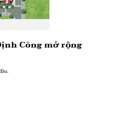
Định Công mở rộng
đầu.