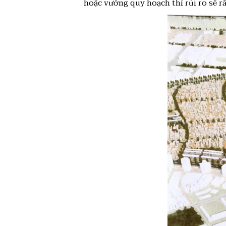
hoặc vướng quy hoạch thì rủi ro sẽ rấ