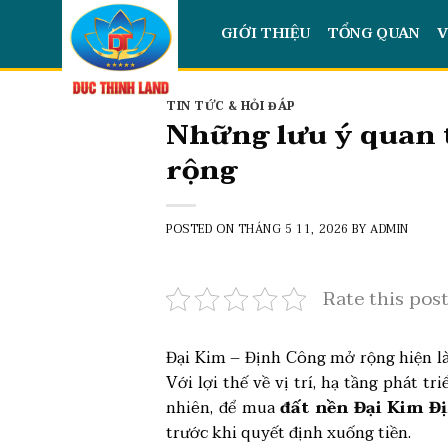
Skip
GIỚI THIỆU
TỔNG QUAN
V
to
content
TIN TỨC & HỎI ĐÁP
Những lưu ý quan 
rộng
POSTED ON
THÁNG 5 11, 2026
BY
ADMIN
Rate this pos
Đại Kim – Định Công mở rộng hiện l
Với lợi thế về vị trí, hạ tầng phát t
nhiên, để mua
đất nền Đại Kim 
trước khi quyết định xuống tiền.