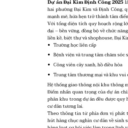
Dự án Đại Kim Định Công 2025
là
hai phường Đại Kim và Định Công, q
mạnh mẽ, hứa hẹn trở thành tâm điểm
Với tổng diện tích quy hoạch rộng lớ
đại – bền vững, đồng bộ về chức năng
liền kề, biệt thự và shophouse, Đại 
Trường học liên cấp
Bệnh viện và trung tâm chăm sóc 
Công viên cây xanh, hồ điều hòa
Trung tâm thương mại và khu vui ch
Hệ thống giao thông nội khu thông mi
Điểm nhấn quan trọng của dự án chín
phân khu trong dự án đều được quy h
cư dân tương lai.
Theo thông tin từ phía đơn vị phát t
hút hàng chục nghìn cư dân về sinh s
hàng loạt cơ hội việc làm trong lĩnh 