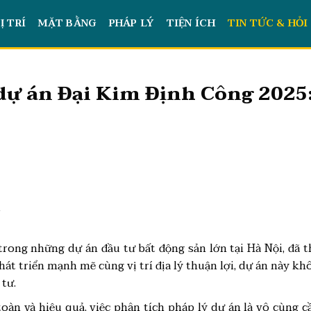
Ị TRÍ
MẶT BẰNG
PHÁP LÝ
TIỆN ÍCH
TIN TỨC & HỎI
dự án Đại Kim Định Công 2025
t
rong những dự án đầu tư bất động sản lớn tại Hà Nội, đã t
át triển mạnh mẽ cùng vị trí địa lý thuận lợi, dự án này khô
 tư.
àn và hiệu quả, việc phân tích pháp lý dự án là vô cùng cần