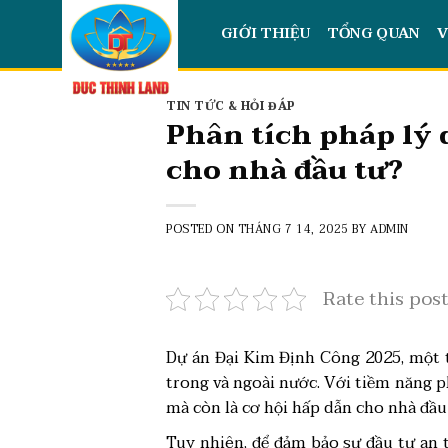
Skip
GIỚI THIỆU
TỔNG QUAN
V
to
content
TIN TỨC & HỎI ĐÁP
Phân tích pháp lý 
cho nhà đầu tư?
POSTED ON
THÁNG 7 14, 2025
BY
ADMIN
Rate this pos
Dự án Đại Kim Định Công 2025, một t
trong và ngoài nước. Với tiềm năng ph
mà còn là cơ hội hấp dẫn cho nhà đầu
Tuy nhiên, để đảm bảo sự đầu tư an to