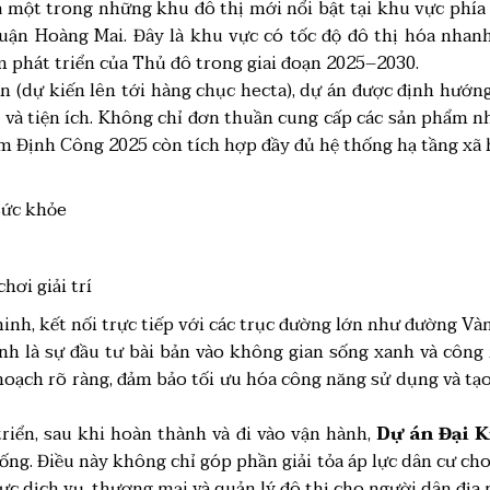
 một trong những khu đô thị mới nổi bật tại khu vực phía N
uận Hoàng Mai. Đây là khu vực có tốc độ đô thị hóa nhanh
 phát triển của Thủ đô trong giai đoạn 2025–2030.
n (dự kiến lên tới hàng chục hecta), dự án được định hướn
 và tiện ích. Không chỉ đơn thuần cung cấp các sản phẩm n
Kim Định Công 2025 còn tích hợp đầy đủ hệ thống hạ tầng xã 
sức khỏe
ơi giải trí
nh, kết nối trực tiếp với các trục đường lớn như đường Vàn
h là sự đầu tư bài bản vào không gian sống xanh và công
oạch rõ ràng, đảm bảo tối ưu hóa công năng sử dụng và tạ
riển, sau khi hoàn thành và đi vào vận hành,
Dự án Đại 
ống. Điều này không chỉ góp phần giải tỏa áp lực dân cư cho
vực dịch vụ, thương mại và quản lý đô thị cho người dân địa