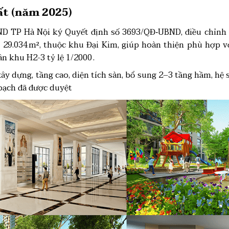
ất (năm 2025)
D TP Hà Nội ký Quyết định số 3693/QĐ‑UBND, điều chỉnh cụ
g 29.034 m², thuộc khu Đại Kim, giúp hoàn thiện phù hợp 
 khu H2-3 tỷ lệ 1/2000 .
ây dựng, tầng cao, diện tích sàn, bổ sung 2–3 tầng hầm, hệ 
oạch đã được duyệt