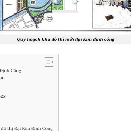
Quy hoạch khu đô thị mới đại kim định công
 Định Công
oạn
025)
u đô thị Đại Kim Định Công