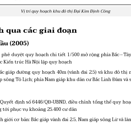
Vị trí quy hoạch khu đô thị Đại Kim Định Công
 qua các giai đoạn
ầu (2005)
phê duyệt quy hoạch chi tiết 1/500 mở rộng phía Bắc – Tây
ọc Kiến trúc Hà Nội lập quy hoạch
ắc giáp đường quy hoạch 40m (vành đai 2.5) và khu đô thị 
p sông Tô Lịch; phía Nam giáp khu dân cư Bắc Linh Đàm và 
Quyết định số 6446/QĐ‑UBND, điều chỉnh tổng thể quy hoạch
g tới phục vụ khoảng 25.400 cư dân
 giới cơ bản: Bắc giáp vành đai 2.5, Nam giáp sông Lừ và là