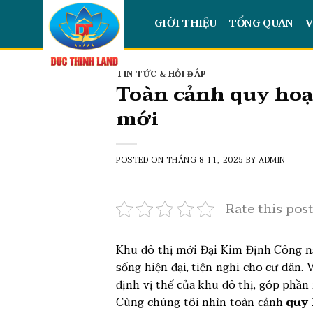
Skip
GIỚI THIỆU
TỔNG QUAN
V
to
content
TIN TỨC & HỎI ĐÁP
Toàn cảnh quy hoạ
mới
POSTED ON
THÁNG 8 11, 2025
BY
ADMIN
Rate this pos
Khu đô thị mới Đại Kim Định Công nằ
sống hiện đại, tiện nghi cho cư dân
định vị thế của khu đô thị, góp phần
Cùng chúng tôi nhìn toàn cảnh
quy 