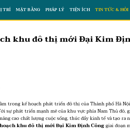
Ị TRÍ
MẶT BẰNG
PHÁP LÝ
TIỆN ÍCH
TIN TỨC & HỎI
ch khu đô thị mới Đại Kim Địn
t
m trong kế hoạch phát triển đô thị của Thành phố Hà Nội
. Với sự phát triển mạnh mẽ của khu vực phía Nam Thủ đô, 
 nâng cao chất lượng cuộc sống, thúc đẩy kinh tế và tạo ra 
hoạch khu đô thị mới Đại Kim Định Công
giai đoạn m