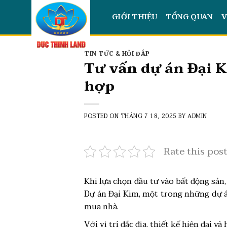
Skip
GIỚI THIỆU
TỔNG QUAN
V
to
content
TIN TỨC & HỎI ĐÁP
Tư vấn dự án Đại K
hợp
POSTED ON
THÁNG 7 18, 2025
BY
ADMIN
Rate this pos
Khi lựa chọn đầu tư vào bất động sản,
Dự án Đại Kim, một trong những dự án
mua nhà.
Với vị trí đắc địa, thiết kế hiện đại v