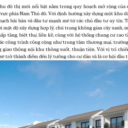
hu đô thị mới nổi bật nằm trong quy hoạch mở rộng của q
u vực phía Nam Thủ đô. Với định hướng xây dựng một khu dân
ạch bài bản và đầu tư mạnh mẽ từ các chủ đầu tư uy tín. T
ới mật độ xây dựng hợp lý, chú trọng không gian cây xanh, m
p tầng, biệt thự, liền kề, cùng với hệ thống chung cư cao t
các công trình công cộng như trung tâm thương mại, trường
g giao thông nội khu thông suốt, thuận tiện. Với vị trí chi
sẽ trở thành điểm đến lý tưởng cho cư dân và là cơ hội đầu t