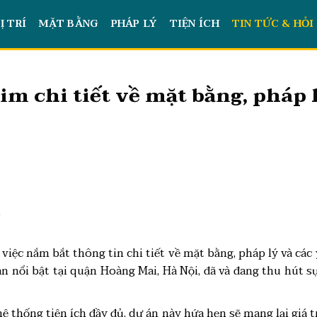
Ị TRÍ
MẶT BẰNG
PHÁP LÝ
TIỆN ÍCH
TIN TỨC & HỎI
im chi tiết về mặt bằng, pháp 
t
 việc nắm bắt thông tin chi tiết về mặt bằng, pháp lý và các 
 nổi bật tại quận Hoàng Mai, Hà Nội, đã và đang thu hút s
à hệ thống tiện ích đầy đủ, dự án này hứa hẹn sẽ mang lại giá