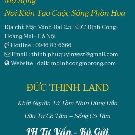
Mở Rộng
Nơi Kiến Tạo Cuộc Sống Phồn Hoa
Địa chỉ: Mặt Vành Đai 2.5, KĐT Định Công-
Hoàng Mai- Hà Nội
Hotline :
0946 83 6666
Email :
thinh.phuquyinvest@gmail.com
Website :
daikimdinhcongmorong.com
ĐỨC THỊNH LAND
Khởi Nguồn Từ Tầm Nhìn Đúng Đắn
Đầu Tư Có Tầm – Sống Có Tâm
LH Tư Vấn - Ký Gửi