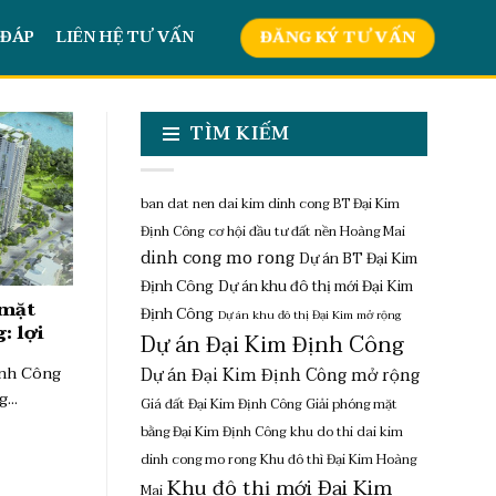
 ĐÁP
LIÊN HỆ TƯ VẤN
ĐĂNG KÝ TƯ VẤN
TÌM KIẾM
ban dat nen dai kim dinh cong
BT Đại Kim
Định Công
cơ hội đầu tư đất nền Hoàng Mai
dinh cong mo rong
Dự án BT Đại Kim
Định Công
Dự án khu đô thị mới Đại Kim
 mặt
Định Công
Dự án khu đô thị Đại Kim mở rộng
: lợi
Dự án Đại Kim Định Công
ịnh Công
Dự án Đại Kim Định Công mở rộng
...
Giá đất Đại Kim Định Công
Giải phóng mặt
bằng Đại Kim Định Công
khu do thi dai kim
dinh cong mo rong
Khu đô thì Đại Kim Hoàng
Khu đô thị mới Đại Kim
Mai