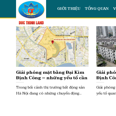
Skip
GIỚI THIỆU
TỔNG QUAN
V
to
content
Giải phóng mặt bằng Đại Kim
Giải ph
Định Công – những yếu tố cần
Định Cô
lưu ý trước khi đầu tư
quy hoạc
Trong bối cảnh thị trường bất động sản
Giải phóng
Hà Nội đang có những chuyển động...
yếu tố quan