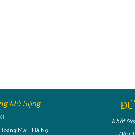
ông Mở Rộng
ĐỨ
oa
Khởi Ng
 Hoàng Mai- Hà Nội
Đầu T