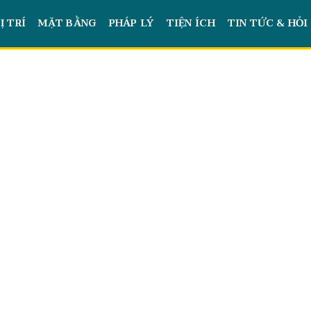
Ị TRÍ
MẶT BẰNG
PHÁP LÝ
TIỆN ÍCH
TIN TỨC & HỎI