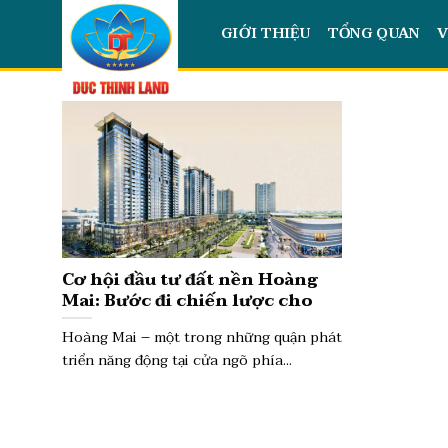
Skip
GIỚI THIỆU
TỔNG QUAN
V
to
content
Cơ hội đầu tư đất nền Hoàng
Mai: Bước đi chiến lược cho
nhà đầu tư thông minh
Hoàng Mai – một trong những quận phát
triển năng động tại cửa ngõ phía...