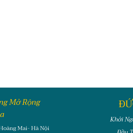
ông Mở Rộng
ĐỨ
oa
Khởi Ng
 Hoàng Mai- Hà Nội
Đầu T