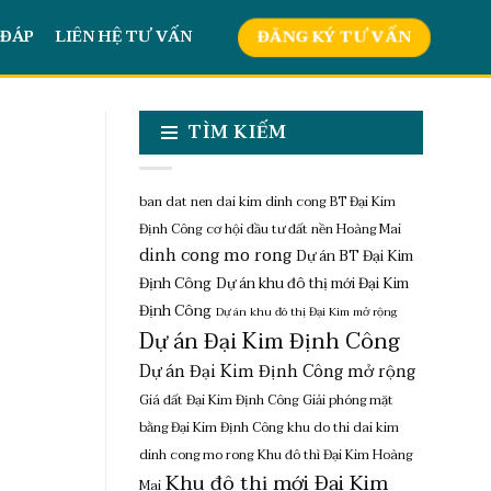
 ĐÁP
LIÊN HỆ TƯ VẤN
ĐĂNG KÝ TƯ VẤN
TÌM KIẾM
ban dat nen dai kim dinh cong
BT Đại Kim
Định Công
cơ hội đầu tư đất nền Hoàng Mai
dinh cong mo rong
Dự án BT Đại Kim
Định Công
Dự án khu đô thị mới Đại Kim
Định Công
Dự án khu đô thị Đại Kim mở rộng
Dự án Đại Kim Định Công
Dự án Đại Kim Định Công mở rộng
Giá đất Đại Kim Định Công
Giải phóng mặt
bằng Đại Kim Định Công
khu do thi dai kim
dinh cong mo rong
Khu đô thì Đại Kim Hoàng
Khu đô thị mới Đại Kim
Mai