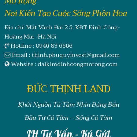
Mở Rộng
Nơi Kiến Tạo Cuộc Sống Phồn Hoa
Địa chỉ: Mặt Vành Đai 2.5, KĐT Định Công-
Hoàng Mai- Hà Nội
Hotline :
0946 83 6666
Email :
thinh.phuquyinvest@gmail.com
Website :
daikimdinhcongmorong.com
ĐỨC THỊNH LAND
Khởi Nguồn Từ Tầm Nhìn Đúng Đắn
Đầu Tư Có Tầm – Sống Có Tâm
LH Tư Vấn - Ký Gửi