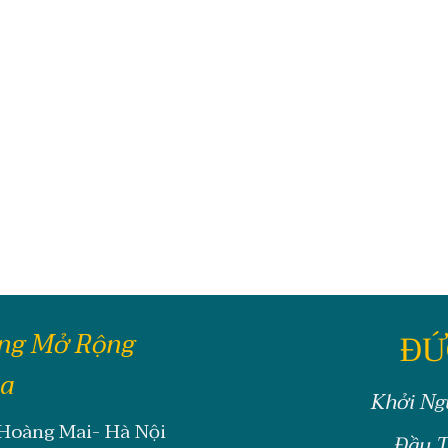
ông Mở Rộng
ĐỨ
oa
Khởi Ng
 Hoàng Mai- Hà Nội
Đầu T