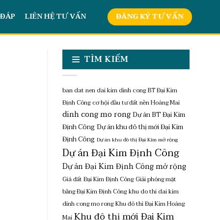
 ĐÁP
LIÊN HỆ TƯ VẤN
ĐĂNG KÝ TƯ VẤN
TÌM KIẾM
ban dat nen dai kim dinh cong
BT Đại Kim
Định Công
cơ hội đầu tư đất nền Hoàng Mai
dinh cong mo rong
Dự án BT Đại Kim
Định Công
Dự án khu đô thị mới Đại Kim
Định Công
Dự án khu đô thị Đại Kim mở rộng
Dự án Đại Kim Định Công
Dự án Đại Kim Định Công mở rộng
Giá đất Đại Kim Định Công
Giải phóng mặt
bằng Đại Kim Định Công
khu do thi dai kim
dinh cong mo rong
Khu đô thì Đại Kim Hoàng
Khu đô thị mới Đại Kim
Mai