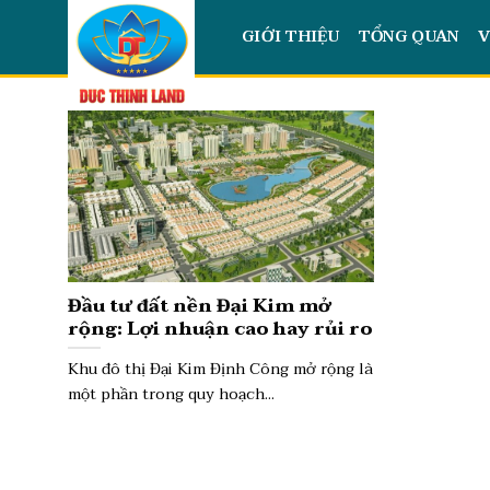
Skip
GIỚI THIỆU
TỔNG QUAN
V
to
content
Đầu tư đất nền Đại Kim mở
rộng: Lợi nhuận cao hay rủi ro
pháp lý
Khu đô thị Đại Kim Định Công mở rộng là
một phần trong quy hoạch...