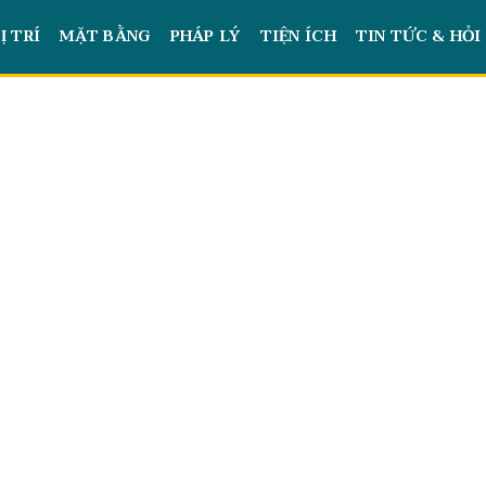
Ị TRÍ
MẶT BẰNG
PHÁP LÝ
TIỆN ÍCH
TIN TỨC & HỎI