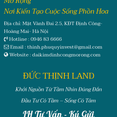
Mở Rộng
Nơi Kiến Tạo Cuộc Sống Phồn Hoa
Địa chỉ: Mặt Vành Đai 2.5, KĐT Định Công-
Hoàng Mai- Hà Nội
Hotline :
0946 83 6666
Email :
thinh.phuquyinvest@gmail.com
Website :
daikimdinhcongmorong.com
ĐỨC THỊNH LAND
Khởi Nguồn Từ Tầm Nhìn Đúng Đắn
Đầu Tư Có Tầm – Sống Có Tâm
LH Tư Vấn - Ký Gửi