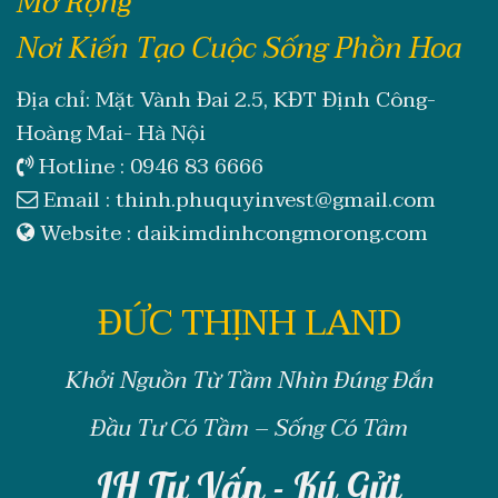
Mở Rộng
Nơi Kiến Tạo Cuộc Sống Phồn Hoa
Địa chỉ: Mặt Vành Đai 2.5, KĐT Định Công-
Hoàng Mai- Hà Nội
Hotline :
0946 83 6666
Email :
thinh.phuquyinvest@gmail.com
Website :
daikimdinhcongmorong.com
ĐỨC THỊNH LAND
Khởi Nguồn Từ Tầm Nhìn Đúng Đắn
Đầu Tư Có Tầm – Sống Có Tâm
LH Tư Vấn - Ký Gửi