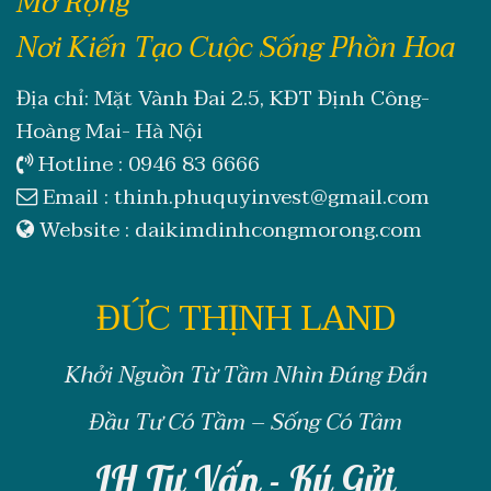
Mở Rộng
Nơi Kiến Tạo Cuộc Sống Phồn Hoa
Địa chỉ: Mặt Vành Đai 2.5, KĐT Định Công-
Hoàng Mai- Hà Nội
Hotline :
0946 83 6666
Email :
thinh.phuquyinvest@gmail.com
Website :
daikimdinhcongmorong.com
ĐỨC THỊNH LAND
Khởi Nguồn Từ Tầm Nhìn Đúng Đắn
Đầu Tư Có Tầm – Sống Có Tâm
LH Tư Vấn - Ký Gửi