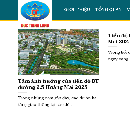
Skip
GIỚI THIỆU
TỔNG QUAN
V
to
content
Tiến độ
Mai 2025
giá đất 
Trong bối 
ngày càng 
Tầm ảnh hưởng của tiến độ BT
đường 2.5 Hoàng Mai 2025
Trong những năm gần đây, các dự án hạ
tầng giao thông tại các đô...