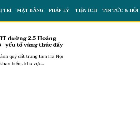
Ị TRÍ
MẶT BẰNG
PHÁP LÝ
TIỆN ÍCH
TIN TỨC & HỎI
 BT đường 2.5 Hoàng
- yếu tố vàng thúc đẩy
khu nam Hà Nội
cảnh quỹ đất trung tâm Hà Nội
khan hiếm, khu vực...