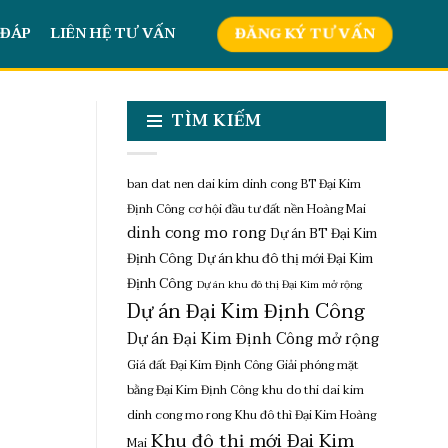
 ĐÁP
LIÊN HỆ TƯ VẤN
ĐĂNG KÝ TƯ VẤN
TÌM KIẾM
ban dat nen dai kim dinh cong
BT Đại Kim
Định Công
cơ hội đầu tư đất nền Hoàng Mai
dinh cong mo rong
Dự án BT Đại Kim
Định Công
Dự án khu đô thị mới Đại Kim
Định Công
Dự án khu đô thị Đại Kim mở rộng
Dự án Đại Kim Định Công
Dự án Đại Kim Định Công mở rộng
Giá đất Đại Kim Định Công
Giải phóng mặt
bằng Đại Kim Định Công
khu do thi dai kim
dinh cong mo rong
Khu đô thì Đại Kim Hoàng
Khu đô thị mới Đại Kim
Mai