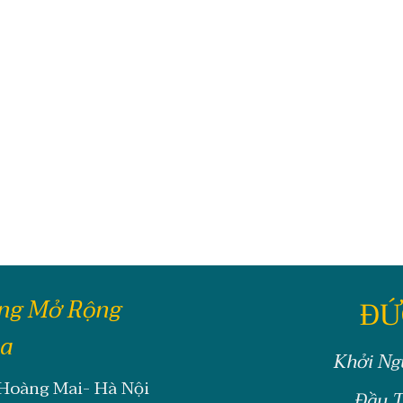
ông Mở Rộng
ĐỨ
oa
Khởi Ng
 Hoàng Mai- Hà Nội
Đầu T