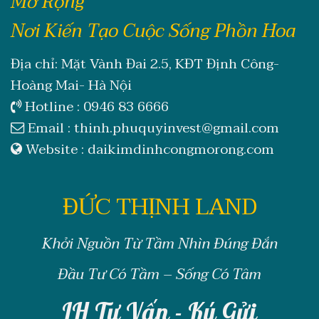
Mở Rộng
Nơi Kiến Tạo Cuộc Sống Phồn Hoa
Địa chỉ: Mặt Vành Đai 2.5, KĐT Định Công-
Hoàng Mai- Hà Nội
Hotline :
0946 83 6666
Email :
thinh.phuquyinvest@gmail.com
Website :
daikimdinhcongmorong.com
ĐỨC THỊNH LAND
Khởi Nguồn Từ Tầm Nhìn Đúng Đắn
Đầu Tư Có Tầm – Sống Có Tâm
LH Tư Vấn - Ký Gửi