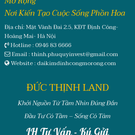
Mở Rộng
Nơi Kiến Tạo Cuộc Sống Phồn Hoa
Địa chỉ: Mặt Vành Đai 2.5, KĐT Định Công-
Hoàng Mai- Hà Nội
Hotline :
0946 83 6666
Email :
thinh.phuquyinvest@gmail.com
Website :
daikimdinhcongmorong.com
ĐỨC THỊNH LAND
Khởi Nguồn Từ Tầm Nhìn Đúng Đắn
Đầu Tư Có Tầm – Sống Có Tâm
LH Tư Vấn - Ký Gửi