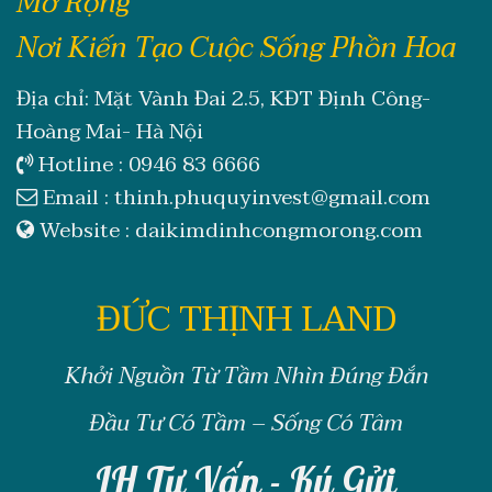
Mở Rộng
Nơi Kiến Tạo Cuộc Sống Phồn Hoa
Địa chỉ: Mặt Vành Đai 2.5, KĐT Định Công-
Hoàng Mai- Hà Nội
Hotline :
0946 83 6666
Email :
thinh.phuquyinvest@gmail.com
Website :
daikimdinhcongmorong.com
ĐỨC THỊNH LAND
Khởi Nguồn Từ Tầm Nhìn Đúng Đắn
Đầu Tư Có Tầm – Sống Có Tâm
LH Tư Vấn - Ký Gửi