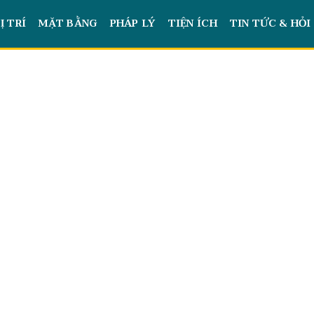
Ị TRÍ
MẶT BẰNG
PHÁP LÝ
TIỆN ÍCH
TIN TỨC & HỎI