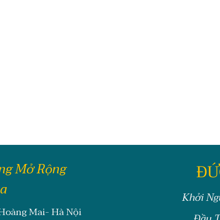
ông Mở Rộng
ĐỨ
oa
Khởi Ng
 Hoàng Mai- Hà Nội
Đầu T