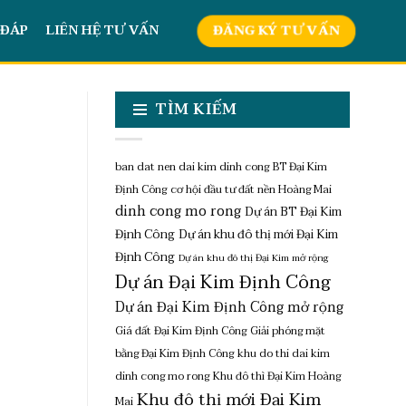
 ĐÁP
LIÊN HỆ TƯ VẤN
ĐĂNG KÝ TƯ VẤN
TÌM KIẾM
ban dat nen dai kim dinh cong
BT Đại Kim
Định Công
cơ hội đầu tư đất nền Hoàng Mai
dinh cong mo rong
Dự án BT Đại Kim
Định Công
Dự án khu đô thị mới Đại Kim
Định Công
Dự án khu đô thị Đại Kim mở rộng
Dự án Đại Kim Định Công
Dự án Đại Kim Định Công mở rộng
Giá đất Đại Kim Định Công
Giải phóng mặt
bằng Đại Kim Định Công
khu do thi dai kim
dinh cong mo rong
Khu đô thì Đại Kim Hoàng
Khu đô thị mới Đại Kim
Mai