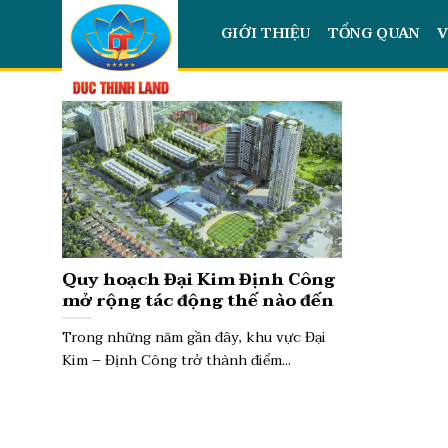
Skip
GIỚI THIỆU
TỔNG QUAN
V
to
content
Quy hoạch Đại Kim Định Công
mở rộng tác động thế nào đến
giá nhà đất?
Trong những năm gần đây, khu vực Đại
Kim – Định Công trở thành điểm...