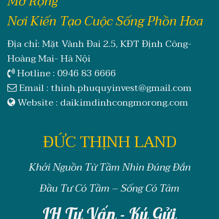
Mở Rộng
Nơi Kiến Tạo Cuộc Sống Phồn Hoa
Địa chỉ: Mặt Vành Đai 2.5, KĐT Định Công-
Hoàng Mai- Hà Nội
Hotline :
0946 83 6666
Email :
thinh.phuquyinvest@gmail.com
Website :
daikimdinhcongmorong.com
ĐỨC THỊNH LAND
Khởi Nguồn Từ Tầm Nhìn Đúng Đắn
Đầu Tư Có Tầm – Sống Có Tâm
LH Tư Vấn - Ký Gửi