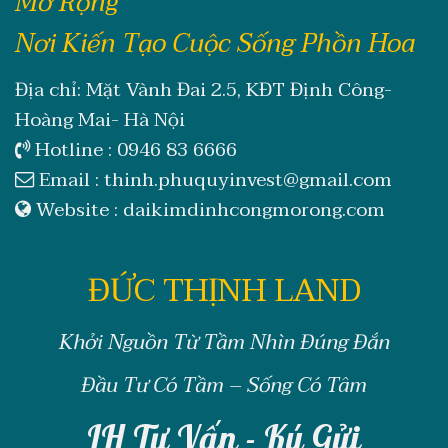
Mở Rộng
Nơi Kiến Tạo Cuộc Sống Phồn Hoa
Địa chỉ: Mặt Vành Đai 2.5, KĐT Định Công-
Hoàng Mai- Hà Nội
Hotline :
0946 83 6666
Email :
thinh.phuquyinvest@gmail.com
Website :
daikimdinhcongmorong.com
ĐỨC THỊNH LAND
Khởi Nguồn Từ Tầm Nhìn Đúng Đắn
Đầu Tư Có Tầm – Sống Có Tâm
LH Tư Vấn - Ký Gửi