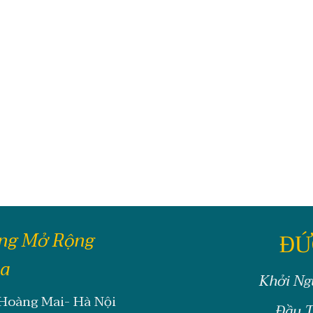
ông Mở Rộng
ĐỨ
oa
Khởi Ng
 Hoàng Mai- Hà Nội
Đầu T