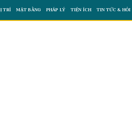
Ị TRÍ
MẶT BẰNG
PHÁP LÝ
TIỆN ÍCH
TIN TỨC & HỎI