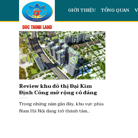
Skip
GIỚI THIỆU
TỔNG QUAN
V
to
content
Review khu đô thị Đại Kim
Định Công mở rộng có đáng
sống và đầu tư không?
Trong những năm gần đây, khu vực phía
Nam Hà Nội đang trở thành tâm...