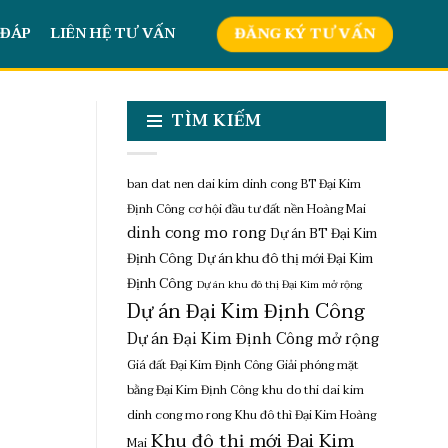
 ĐÁP
LIÊN HỆ TƯ VẤN
ĐĂNG KÝ TƯ VẤN
TÌM KIẾM
ban dat nen dai kim dinh cong
BT Đại Kim
Định Công
cơ hội đầu tư đất nền Hoàng Mai
dinh cong mo rong
Dự án BT Đại Kim
Định Công
Dự án khu đô thị mới Đại Kim
Định Công
Dự án khu đô thị Đại Kim mở rộng
Dự án Đại Kim Định Công
Dự án Đại Kim Định Công mở rộng
Giá đất Đại Kim Định Công
Giải phóng mặt
bằng Đại Kim Định Công
khu do thi dai kim
dinh cong mo rong
Khu đô thì Đại Kim Hoàng
Khu đô thị mới Đại Kim
Mai